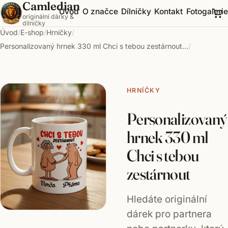
Camledian
Přeskočit na obsah
Úvod
O značce
Dílničky
Kontakt
Fotogalerie
originální dárky &
dílničky
Úvod
/
E-shop
/
Hrníčky
/
Personalizovaný hrnek 330 ml Chci s tebou zestárnout
…
/
HRNÍČKY
Personalizovaný
hrnek 330 ml
Chci s tebou
zestárnout
Hledáte originální
dárek pro partnera