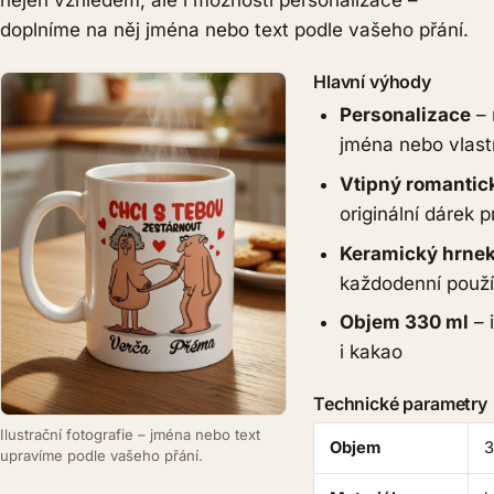
doplníme na něj jména nebo text podle vašeho přání.
Hlavní výhody
Personalizace
–
jména nebo vlastn
Vtipný romantic
originální dárek 
Keramický hrne
každodenní použí
Objem 330 ml
–
i kakao
Technické parametry
Ilustrační fotografie – jména nebo text
Objem
3
upravíme podle vašeho přání.