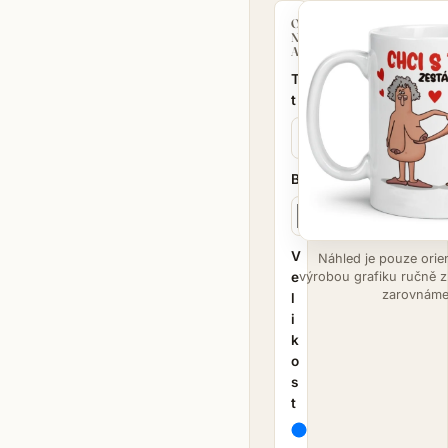
O
N
A
Tex
t
Barva
V
Náhled je pouze orie
výrobou grafiku ručně z
e
zarovnáme
l
i
k
o
s
t