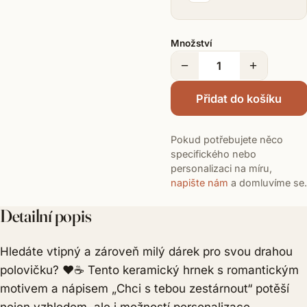
Množství
−
+
Přidat do košíku
Pokud potřebujete něco
specifického nebo
personalizaci na míru,
napište nám
a domluvíme se.
Detailní popis
Hledáte vtipný a zároveň milý dárek pro svou drahou
polovičku? ❤️☕ Tento keramický hrnek s romantickým
motivem a nápisem „Chci s tebou zestárnout“ potěší
nejen vzhledem, ale i možností personalizace –