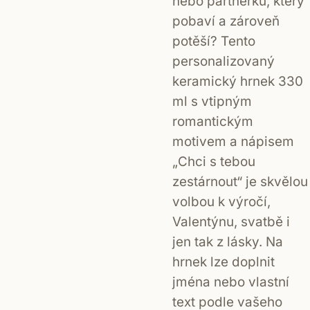
nebo partnerku, který
pobaví a zároveň
potěší? Tento
personalizovaný
keramický hrnek 330
ml s vtipným
romantickým
motivem a nápisem
„Chci s tebou
zestárnout“ je skvělou
volbou k výročí,
Valentýnu, svatbě i
jen tak z lásky. Na
hrnek lze doplnit
jména nebo vlastní
text podle vašeho