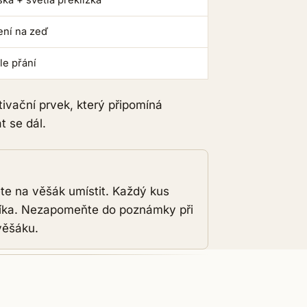
ení na zeď
le přání
tivační prvek, který připomíná
 se dál.
ete na věšák umístit. Každý kus
níka. Nezapomeňte do poznámky při
věšáku.