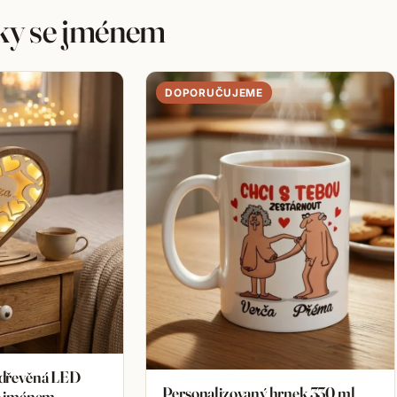
rky se jménem
DOPORUČUJEME
 dřevěná LED
Personalizovaný hrnek 330 ml
se jménem