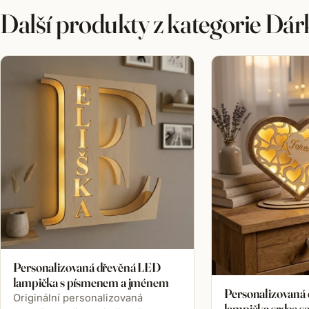
Další produkty z kategorie Dá
Personalizovaná dřevěná LED
lampička s písmenem a jménem
Personalizovaná
Originální personalizovaná
lampička srdce 