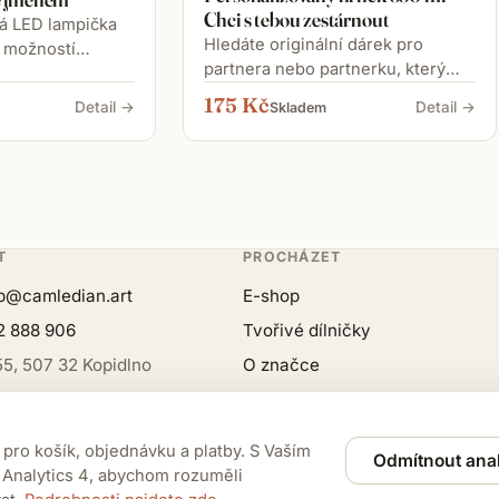
Chci s tebou zestárnout
ná LED lampička
Hledáte originální dárek pro
s možností
partnera nebo partnerku, který
ebo textu. Teplé
pobaví a zároveň potěší? Tento
 poctivé
175 Kč
Detail →
Detail →
Skladem
personalizovaný keramický hrnek
ližky a HDF z ní
330 ml s vtipným romantickým
bní dárek pro
motivem a nápisem „Chci s tebou
zestárnout“ je skvělou volbou k
výročí, Valentýnu, svatbě i jen tak
z lásky. Na hrnek lze doplnit jména
T
PROCHÁZET
nebo vlastní text podle vašeho
přání, takže vznikne osobní dárek,
p@camledian.art
E-shop
který bude dělat radost při každé
2 888 906
Tvořivé dílničky
ranní kávě nebo čaji.
55, 507 32 Kopidlno
O značce
205225
Kontakt
pro košík, objednávku a platby. S Vaším
Odmítnout anal
Analytics 4, abychom rozuměli