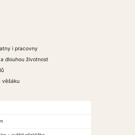
atny i pracovny
 a dlouhou životnost
lů
a věšáku
mm
ka + světlá překližka