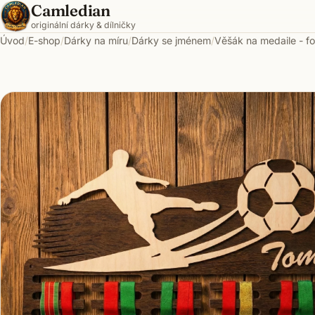
Camledian
Přeskočit na obsah
originální dárky & dílničky
Úvod
/
E-shop
/
Dárky na míru
/
Dárky se jménem
/
Věšák na medaile - fo