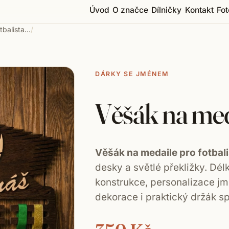
Úvod
O značce
Dílničky
Kontakt
Fot
tbalista
…
/
DÁRKY SE JMÉNEM
Věšák na meda
Věšák na medaile pro fotbal
desky a světlé překližky. Dé
konstrukce, personalizace jm
dekorace i praktický držák sp