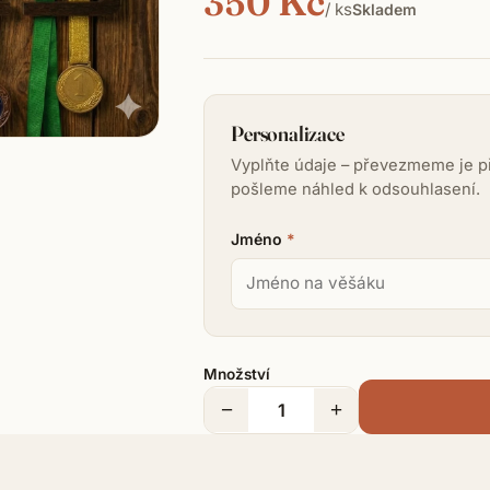
350 Kč
/ ks
Skladem
Personalizace
Vyplňte údaje – převezmeme je př
pošleme náhled k odsouhlasení.
Jméno
*
Množství
−
+